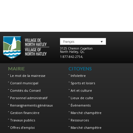
Français
3125 Chemin Capelton
North Hatley
,
Qc
,
1 877-842-2754
,
MAIRIE
CITOYENS
Le mot de la mairesse
Infolettre
Conseil municipal
Sports et loisirs
Comités du Conseil
Art et culture
Personnel administratif
Lieux de culte
Renseignements généraux
Événements
Gestion financière
Marché champêtre
Travaux publics
Ressources
Offres d’emploi
Marché champêtre