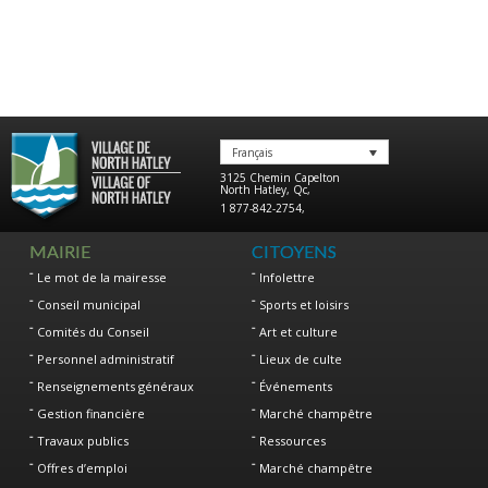
Français
3125 Chemin Capelton
North Hatley
,
Qc
,
1 877-842-2754
,
MAIRIE
CITOYENS
Le mot de la mairesse
Infolettre
Conseil municipal
Sports et loisirs
Comités du Conseil
Art et culture
Personnel administratif
Lieux de culte
Renseignements généraux
Événements
Gestion financière
Marché champêtre
Travaux publics
Ressources
Offres d’emploi
Marché champêtre