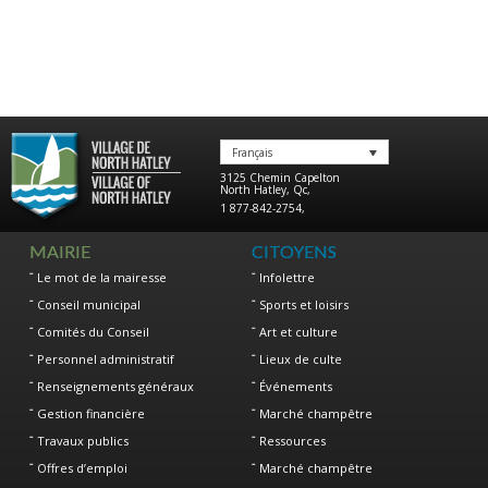
Français
3125 Chemin Capelton
North Hatley
,
Qc
,
1 877-842-2754
,
MAIRIE
CITOYENS
Le mot de la mairesse
Infolettre
Conseil municipal
Sports et loisirs
Comités du Conseil
Art et culture
Personnel administratif
Lieux de culte
Renseignements généraux
Événements
Gestion financière
Marché champêtre
Travaux publics
Ressources
Offres d’emploi
Marché champêtre