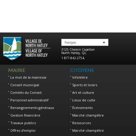
Français
3125 Chemin Capelton
North Hatley
,
Qc
,
1 877-842-2754
,
MAIRIE
CITOYENS
Le mot de la mairesse
Infolettre
Conseil municipal
Sports et loisirs
Comités du Conseil
Art et culture
Personnel administratif
Lieux de culte
Renseignements généraux
Événements
Gestion financière
Marché champêtre
Travaux publics
Ressources
Offres d’emploi
Marché champêtre