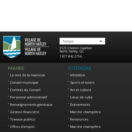
Français
3125 Chemin Capelton
North Hatley
,
Qc
,
1 877-842-2754
,
MAIRIE
CITOYENS
Le mot de la mairesse
Infolettre
Conseil municipal
Sports et loisirs
Comités du Conseil
Art et culture
Personnel administratif
Lieux de culte
Renseignements généraux
Événements
Gestion financière
Marché champêtre
Travaux publics
Ressources
Offres d’emploi
Marché champêtre