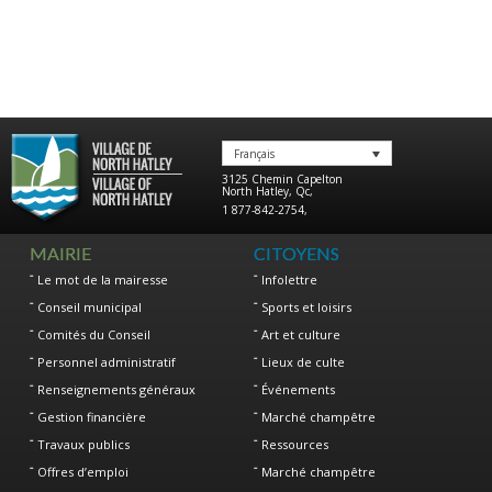
Français
3125 Chemin Capelton
North Hatley
,
Qc
,
1 877-842-2754
,
MAIRIE
CITOYENS
Le mot de la mairesse
Infolettre
Conseil municipal
Sports et loisirs
Comités du Conseil
Art et culture
Personnel administratif
Lieux de culte
Renseignements généraux
Événements
Gestion financière
Marché champêtre
Travaux publics
Ressources
Offres d’emploi
Marché champêtre