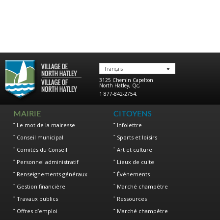
Français
3125 Chemin Capelton
North Hatley
,
Qc
,
1 877-842-2754
,
MAIRIE
CITOYENS
Le mot de la mairesse
Infolettre
Conseil municipal
Sports et loisirs
Comités du Conseil
Art et culture
Personnel administratif
Lieux de culte
Renseignements généraux
Événements
Gestion financière
Marché champêtre
Travaux publics
Ressources
Offres d’emploi
Marché champêtre