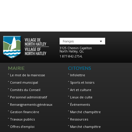
Français
3125 Chemin Capelton
North Hatley
,
Qc
,
1 877-842-2754
,
MAIRIE
CITOYENS
Le mot de la mairesse
Infolettre
Conseil municipal
Sports et loisirs
Comités du Conseil
Art et culture
Personnel administratif
Lieux de culte
Renseignements généraux
Événements
Gestion financière
Marché champêtre
Travaux publics
Ressources
Offres d’emploi
Marché champêtre