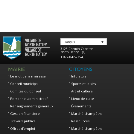
Français
3125 Chemin Capelton
North Hatley
,
Qc
,
1 877-842-2754
,
MAIRIE
CITOYENS
Le mot de la mairesse
Infolettre
Conseil municipal
Sports et loisirs
Comités du Conseil
Art et culture
Personnel administratif
Lieux de culte
Renseignements généraux
Événements
Gestion financière
Marché champêtre
Travaux publics
Ressources
Offres d’emploi
Marché champêtre