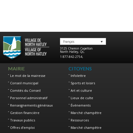
Français
3125 Chemin Capelton
North Hatley
,
Qc
,
1 877-842-2754
,
MAIRIE
CITOYENS
Le mot de la mairesse
Infolettre
Conseil municipal
Sports et loisirs
Comités du Conseil
Art et culture
Personnel administratif
Lieux de culte
Renseignements généraux
Événements
Gestion financière
Marché champêtre
Travaux publics
Ressources
Offres d’emploi
Marché champêtre