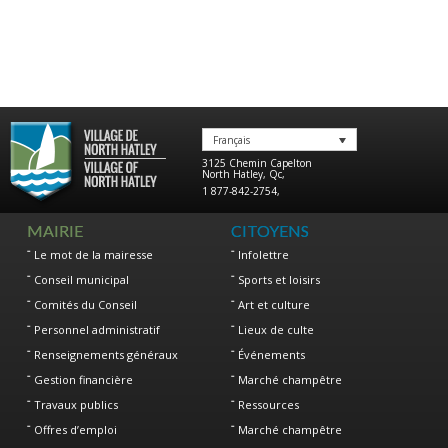
Français
3125 Chemin Capelton
North Hatley
,
Qc
,
1 877-842-2754
,
MAIRIE
CITOYENS
Le mot de la mairesse
Infolettre
Conseil municipal
Sports et loisirs
Comités du Conseil
Art et culture
Personnel administratif
Lieux de culte
Renseignements généraux
Événements
Gestion financière
Marché champêtre
Travaux publics
Ressources
Offres d’emploi
Marché champêtre