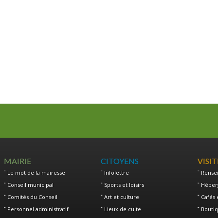
MAIRIE
CITOYENS
VISI
Le mot de la mairesse
Infolettre
Rense
Conseil municipal
Sports et loisirs
Héber
Comités du Conseil
Art et culture
Cafés 
Personnel administratif
Lieux de culte
Boutiq