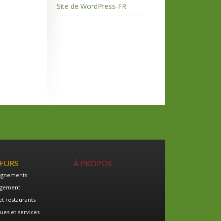
Site de WordPress-FR
TEURS
À PROPOS
ignements
gement
et restaurants
ues et services