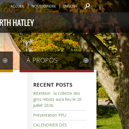
ACCUEIL
NOUS JOINDRE
ENGLISH
À PROPOS
RECENT POSTS
Attention : la collecte des
gros rebuts aura lieu le 20
juillet 2026.
Présentation PPU
CALENDRIER DES