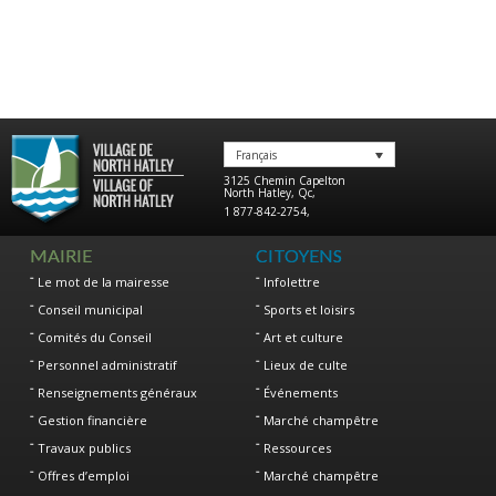
Français
3125 Chemin Capelton
North Hatley
,
Qc
,
1 877-842-2754
,
MAIRIE
CITOYENS
Le mot de la mairesse
Infolettre
Conseil municipal
Sports et loisirs
Comités du Conseil
Art et culture
Personnel administratif
Lieux de culte
Renseignements généraux
Événements
Gestion financière
Marché champêtre
Travaux publics
Ressources
Offres d’emploi
Marché champêtre