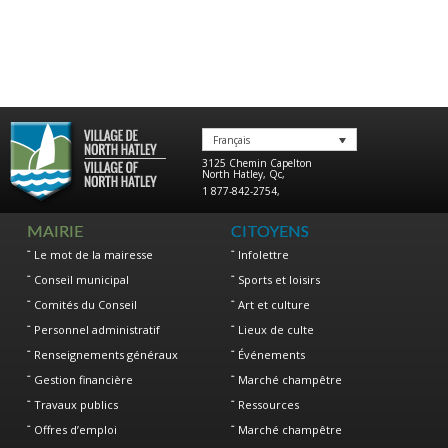
Français
3125 Chemin Capelton
North Hatley
,
Qc
,
1 877-842-2754
,
MAIRIE
CITOYENS
Le mot de la mairesse
Infolettre
Conseil municipal
Sports et loisirs
Comités du Conseil
Art et culture
Personnel administratif
Lieux de culte
Renseignements généraux
Événements
Gestion financière
Marché champêtre
Travaux publics
Ressources
Offres d’emploi
Marché champêtre