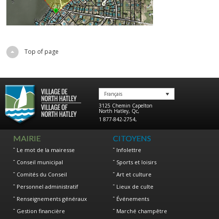
Top of page
Français
3125 Chemin Capelton
North Hatley
,
Qc
,
1 877-842-2754
,
MAIRIE
CITOYENS
Le mot de la mairesse
Infolettre
Conseil municipal
Sports et loisirs
Comités du Conseil
Art et culture
Personnel administratif
Lieux de culte
Renseignements généraux
Événements
Gestion financière
Marché champêtre