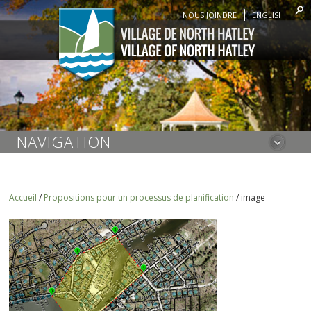
NOUS JOINDRE
ENGLISH
NAVIGATION
Accueil
/
Propositions pour un processus de planification
/
image