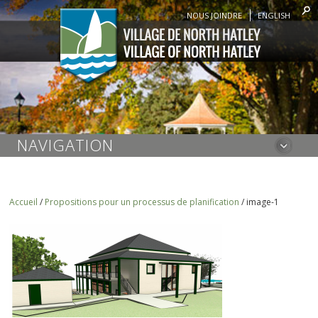
NOUS JOINDRE
ENGLISH
NAVIGATION
Accueil
/
Propositions pour un processus de planification
/
image-1