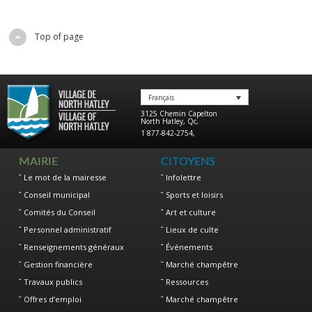
Top of page
Français
3125 Chemin Capelton
North Hatley
,
Qc
,
1 877-842-2754
,
MAIRIE
CITOYENS
Le mot de la mairesse
Infolettre
Conseil municipal
Sports et loisirs
Comités du Conseil
Art et culture
Personnel administratif
Lieux de culte
Renseignements généraux
Événements
Gestion financière
Marché champêtre
Travaux publics
Ressources
Offres d’emploi
Marché champêtre