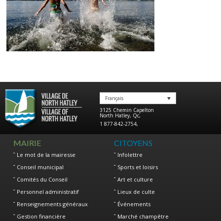
Français
3125 Chemin Capelton
North Hatley
,
Qc
,
1 877-842-2754
,
MAIRIE
CITOYENS
Le mot de la mairesse
Infolettre
Conseil municipal
Sports et loisirs
Comités du Conseil
Art et culture
Personnel administratif
Lieux de culte
Renseignements généraux
Événements
Gestion financière
Marché champêtre