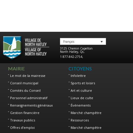
Français
3125 Chemin Capelton
North Hatley
,
Qc
,
1 877-842-2754
,
MAIRIE
CITOYENS
Le mot de la mairesse
Infolettre
Conseil municipal
Sports et loisirs
Comités du Conseil
Art et culture
Personnel administratif
Lieux de culte
Renseignements généraux
Événements
Gestion financière
Marché champêtre
Travaux publics
Ressources
Offres d’emploi
Marché champêtre