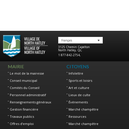
Français
3125 Chemin Capelton
North Hatley
,
Qc
,
1 877-842-2754
,
MAIRIE
CITOYENS
Le mot de la mairesse
Infolettre
Conseil municipal
Sports et loisirs
Comités du Conseil
Art et culture
Personnel administratif
Lieux de culte
Renseignements généraux
Événements
Gestion financière
Marché champêtre
Travaux publics
Ressources
Offres d’emploi
Marché champêtre