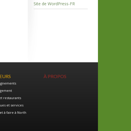
Site de WordPress-FR
TEURS
À PROPOS
ignements
gement
et restaurants
ues et services
et à faire à North