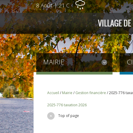
8 Août
|
21 C
MAIRIE
C
Accueil
/
Mairie
/
Gestion financière
/
2025-776 taxa
2025-776 taxation 2026
Top of page