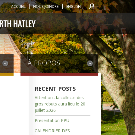
ACCUEIL
NOUS JOINDRE
ENGLISH
À PROPOS
RECENT POSTS
Attention : la collecte des
gros rebuts aura lieu le 20
juillet 2026.
Présentation PPU
CALENDRIER DES