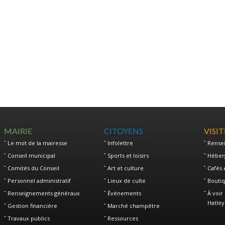
MAIRIE
CITOYENS
VISI
Le mot de la mairesse
Infolettre
Rense
Conseil municipal
Sports et loisirs
Héber
Comités du Conseil
Art et culture
Cafés 
Personnel administratif
Lieux de culte
Boutiq
Renseignements généraux
Événements
À voir 
Hatley
Gestion financière
Marché champêtre
Travaux publics
Ressources