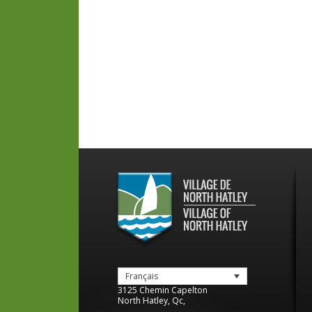
Français
3125 Chemin Capelton
North Hatley
,
Qc
,