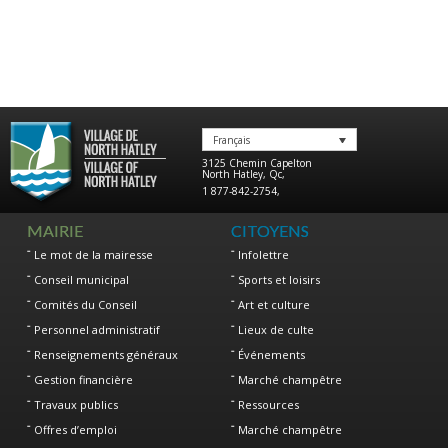
Français
3125 Chemin Capelton
North Hatley
,
Qc
,
1 877-842-2754
,
MAIRIE
CITOYENS
Le mot de la mairesse
Infolettre
Conseil municipal
Sports et loisirs
Comités du Conseil
Art et culture
Personnel administratif
Lieux de culte
Renseignements généraux
Événements
Gestion financière
Marché champêtre
Travaux publics
Ressources
Offres d’emploi
Marché champêtre