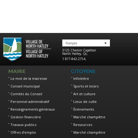
Français
3125 Chemin Capelton
North Hatley
,
Qc
,
1 877-842-2754
,
MAIRIE
CITOYENS
Le mot de la mairesse
Infolettre
Conseil municipal
Sports et loisirs
Comités du Conseil
Art et culture
Personnel administratif
Lieux de culte
Renseignements généraux
Événements
Gestion financière
Marché champêtre
Travaux publics
Ressources
Offres d’emploi
Marché champêtre