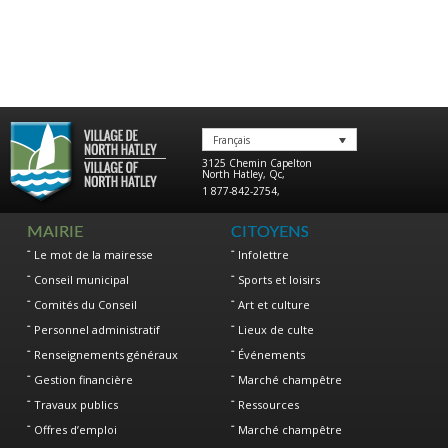
Français
3125 Chemin Capelton
North Hatley
,
Qc
,
1 877-842-2754
,
MAIRIE
CITOYENS
Le mot de la mairesse
Infolettre
Conseil municipal
Sports et loisirs
Comités du Conseil
Art et culture
Personnel administratif
Lieux de culte
Renseignements généraux
Événements
Gestion financière
Marché champêtre
Travaux publics
Ressources
Offres d’emploi
Marché champêtre