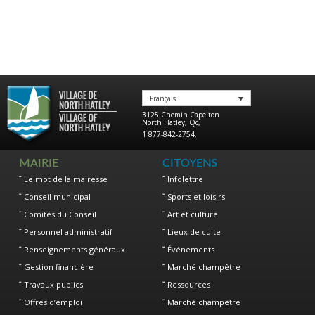
Français
3125 Chemin Capelton
North Hatley
,
Qc
,
1 877-842-2754
,
MAIRIE
CITOYENS
Le mot de la mairesse
Infolettre
Conseil municipal
Sports et loisirs
Comités du Conseil
Art et culture
Personnel administratif
Lieux de culte
Renseignements généraux
Événements
Gestion financière
Marché champêtre
Travaux publics
Ressources
Offres d’emploi
Marché champêtre