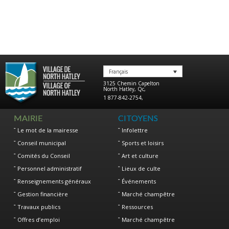
Français
3125 Chemin Capelton
North Hatley
,
Qc
,
1 877-842-2754
,
MAIRIE
CITOYENS
Le mot de la mairesse
Infolettre
Conseil municipal
Sports et loisirs
Comités du Conseil
Art et culture
Personnel administratif
Lieux de culte
Renseignements généraux
Événements
Gestion financière
Marché champêtre
Travaux publics
Ressources
Offres d’emploi
Marché champêtre