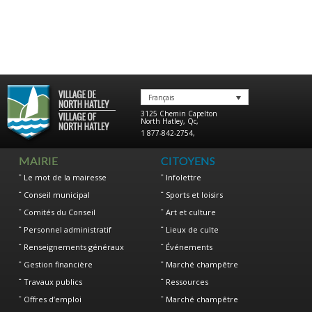
Français
3125 Chemin Capelton
North Hatley
,
Qc
,
1 877-842-2754
,
MAIRIE
CITOYENS
Le mot de la mairesse
Infolettre
Conseil municipal
Sports et loisirs
Comités du Conseil
Art et culture
Personnel administratif
Lieux de culte
Renseignements généraux
Événements
Gestion financière
Marché champêtre
Travaux publics
Ressources
Offres d’emploi
Marché champêtre