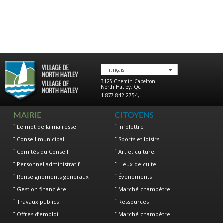
Français
3125 Chemin Capelton
North Hatley
,
Qc
,
1 877-842-2754
,
MAIRIE
CITOYENS
Le mot de la mairesse
Infolettre
Conseil municipal
Sports et loisirs
Comités du Conseil
Art et culture
Personnel administratif
Lieux de culte
Renseignements généraux
Événements
Gestion financière
Marché champêtre
Travaux publics
Ressources
Offres d’emploi
Marché champêtre