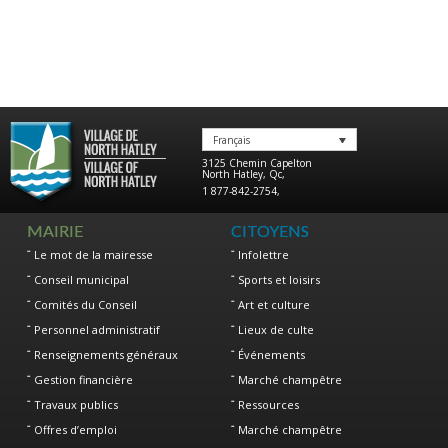
Français
3125 Chemin Capelton
North Hatley
,
Qc
,
1 877-842-2754
,
MAIRIE
CITOYENS
Le mot de la mairesse
Infolettre
Conseil municipal
Sports et loisirs
Comités du Conseil
Art et culture
Personnel administratif
Lieux de culte
Renseignements généraux
Événements
Gestion financière
Marché champêtre
Travaux publics
Ressources
Offres d’emploi
Marché champêtre