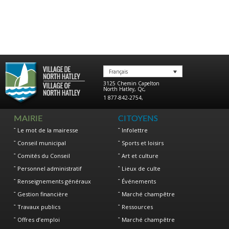
Français
3125 Chemin Capelton
North Hatley
,
Qc
,
1 877-842-2754
,
MAIRIE
CITOYENS
Le mot de la mairesse
Infolettre
Conseil municipal
Sports et loisirs
Comités du Conseil
Art et culture
Personnel administratif
Lieux de culte
Renseignements généraux
Événements
Gestion financière
Marché champêtre
Travaux publics
Ressources
Offres d’emploi
Marché champêtre