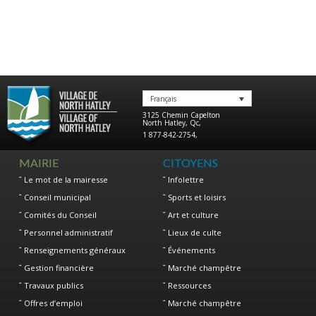
Français
3125 Chemin Capelton
North Hatley
,
Qc
,
1 877-842-2754
,
MAIRIE
CITOYENS
Le mot de la mairesse
Infolettre
Conseil municipal
Sports et loisirs
Comités du Conseil
Art et culture
Personnel administratif
Lieux de culte
Renseignements généraux
Événements
Gestion financière
Marché champêtre
Travaux publics
Ressources
Offres d’emploi
Marché champêtre