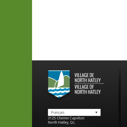
Français
3125 Chemin Capelton
North Hatley
,
Qc
,