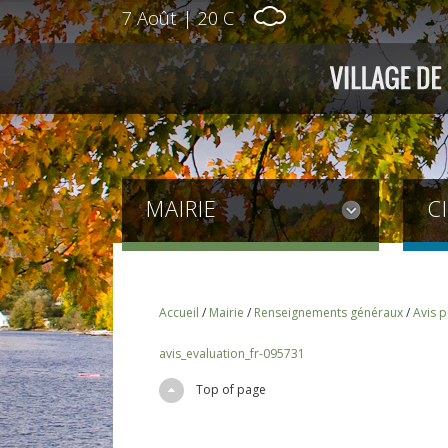
7 Août
|
20 C
MAIRIE
C
Accueil
/
Mairie
/
Renseignements généraux
/
Avis p
avis_evaluation_fr-095731
Top of page