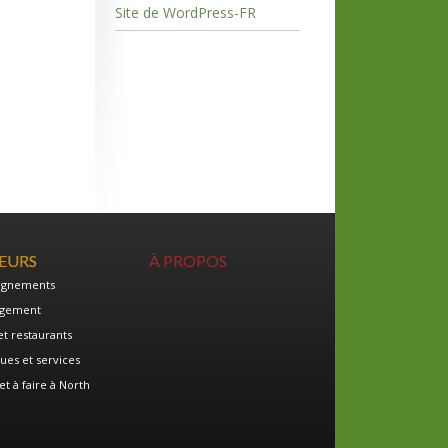
Site de WordPress-FR
TEURS
À PROPOS
ignements
gement
et restaurants
ues et services
et à faire à North