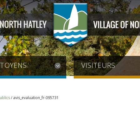
ITOYENS
VISITEURS
ublics
/
avis_evaluation_fr-095731