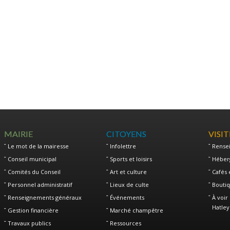
MAIRIE
CITOYENS
VISI
Le mot de la mairesse
Infolettre
Rense
Conseil municipal
Sports et loisirs
Héber
Comités du Conseil
Art et culture
Cafés 
Personnel administratif
Lieux de culte
Boutiq
Renseignements généraux
Événements
À voir 
Hatley
Gestion financière
Marché champêtre
Travaux publics
Ressources