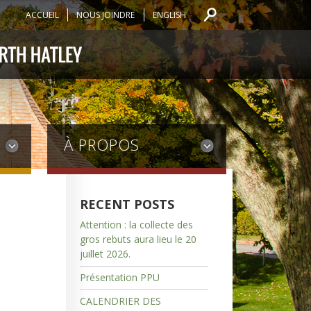
ACCUEIL
NOUS JOINDRE
ENGLISH
À PROPOS
RECENT POSTS
Attention : la collecte des
gros rebuts aura lieu le 20
juillet 2026.
Présentation PPU
CALENDRIER DES