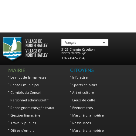
Français
3125 Chemin Capelton
North Hatley
,
Qc
,
1 877-842-2754
,
MAIRIE
CITOYENS
Le mot de la mairesse
Infolettre
Conseil municipal
Sports et loisirs
Comités du Conseil
Art et culture
Personnel administratif
Lieux de culte
Renseignements généraux
Événements
Gestion financière
Marché champêtre
Travaux publics
Ressources
Offres d’emploi
Marché champêtre