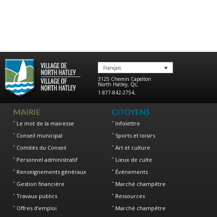
Français
3125 Chemin Capelton
North Hatley
,
Qc
,
1 877-842-2754
,
MAIRIE
CITOYENS
Le mot de la mairesse
Infolettre
Conseil municipal
Sports et loisirs
Comités du Conseil
Art et culture
Personnel administratif
Lieux de culte
Renseignements généraux
Événements
Gestion financière
Marché champêtre
Travaux publics
Ressources
Offres d’emploi
Marché champêtre