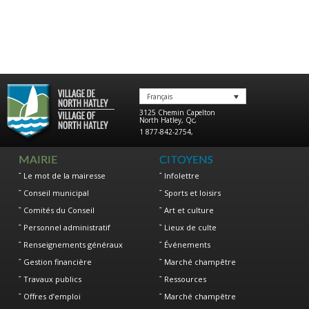
Français
3125 Chemin Capelton
North Hatley
,
Qc
,
1 877-842-2754
,
MAIRIE
CITOYENS
Le mot de la mairesse
Infolettre
Conseil municipal
Sports et loisirs
Comités du Conseil
Art et culture
Personnel administratif
Lieux de culte
Renseignements généraux
Événements
Gestion financière
Marché champêtre
Travaux publics
Ressources
Offres d’emploi
Marché champêtre