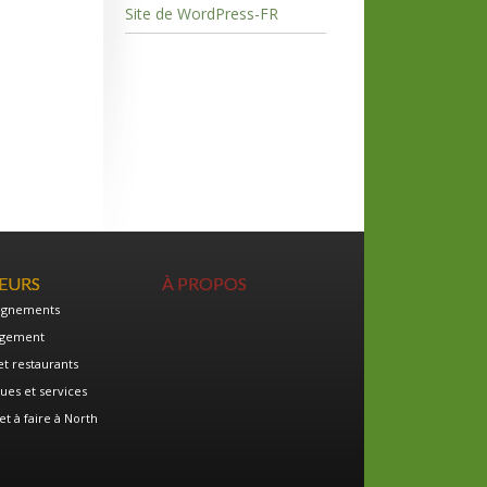
Site de WordPress-FR
TEURS
À PROPOS
ignements
gement
et restaurants
ues et services
et à faire à North