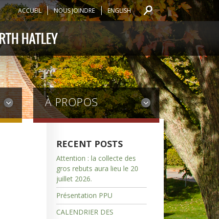
ACCUEIL
NOUS JOINDRE
ENGLISH
À PROPOS
RECENT POSTS
Attention : la collecte des
gros rebuts aura lieu le 20
juillet 2026.
Présentation PPU
CALENDRIER DES