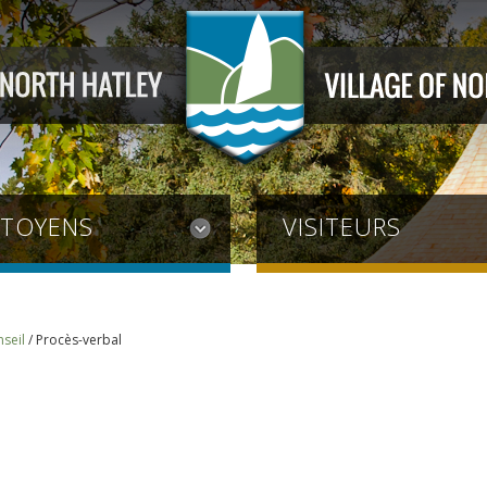
ITOYENS
VISITEURS
seil
/
Procès-verbal