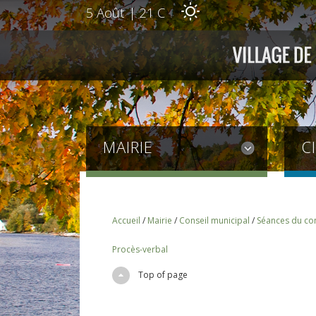
5 Août
|
21 C
MAIRIE
C
Accueil
/
Mairie
/
Conseil municipal
/
Séances du con
Procès-verbal
Top of page