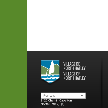
Français
3125 Chemin Capelton
North Hatley
,
Qc
,