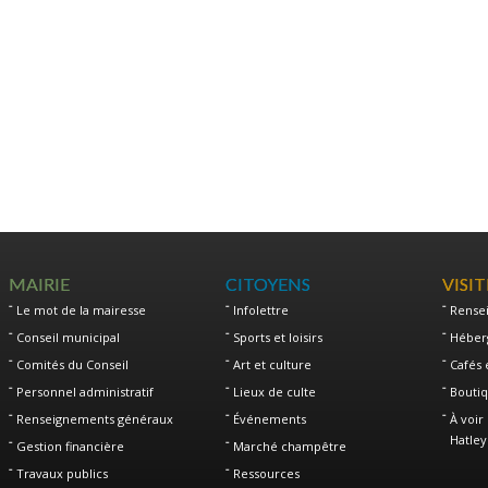
MAIRIE
CITOYENS
VISI
Le mot de la mairesse
Infolettre
Rense
Conseil municipal
Sports et loisirs
Héber
Comités du Conseil
Art et culture
Cafés 
Personnel administratif
Lieux de culte
Boutiq
Renseignements généraux
Événements
À voir 
Hatley
Gestion financière
Marché champêtre
Travaux publics
Ressources