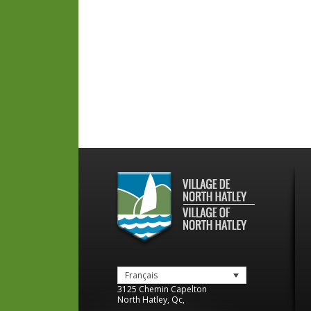
Français
3125 Chemin Capelton
North Hatley
,
Qc
,