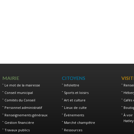
MAIRIE
CITOYENS
VISI
Le mot de la mairesse
Infolettre
Rense
Conseil municipal
Sports et loisirs
Héber
Comités du Conseil
Art et culture
Cafés 
Personnel administratif
Lieux de culte
Boutiq
Renseignements généraux
Événements
À voir 
Hatley
Gestion financière
Marché champêtre
Travaux publics
Ressources