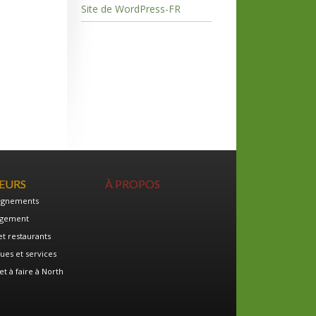
Site de WordPress-FR
TEURS
À PROPOS
ignements
gement
et restaurants
ues et services
et à faire à North