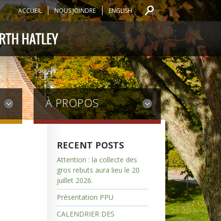
ACCUEIL
NOUS JOINDRE
ENGLISH
À PROPOS
RECENT POSTS
Attention : la collecte des
gros rebuts aura lieu le 20
juillet 2026.
Présentation PPU
CALENDRIER DES