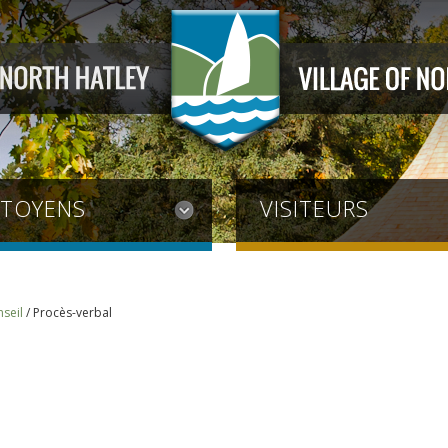
ITOYENS
VISITEURS
seil
/
Procès-verbal