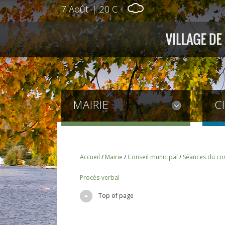
7 Août
|
20 C
MAIRIE
C
Accueil
/
Mairie
/
Conseil municipal
/
Séances du con
Procès-verbal
Top of page