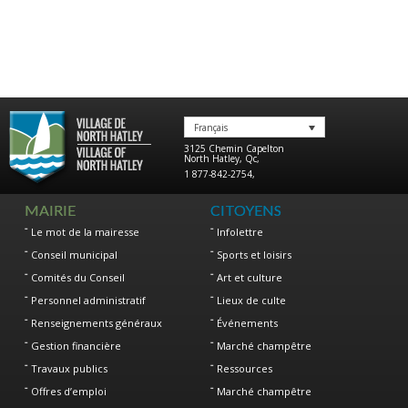
Français
3125 Chemin Capelton
North Hatley
,
Qc
,
1 877-842-2754
,
MAIRIE
CITOYENS
Le mot de la mairesse
Infolettre
Conseil municipal
Sports et loisirs
Comités du Conseil
Art et culture
Personnel administratif
Lieux de culte
Renseignements généraux
Événements
Gestion financière
Marché champêtre
Travaux publics
Ressources
Offres d’emploi
Marché champêtre