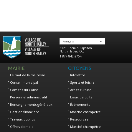
Français
3125 Chemin Capelton
North Hatley
,
Qc
,
1 877-842-2754
,
MAIRIE
CITOYENS
Le mot de la mairesse
Infolettre
Conseil municipal
Sports et loisirs
Comités du Conseil
Art et culture
Personnel administratif
Lieux de culte
Renseignements généraux
Événements
Gestion financière
Marché champêtre
Travaux publics
Ressources
Offres d’emploi
Marché champêtre