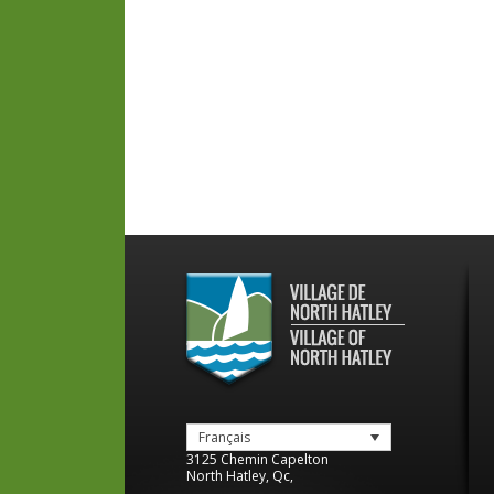
Français
3125 Chemin Capelton
North Hatley
,
Qc
,