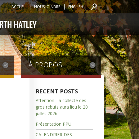
ACCUEIL
NOUS JOINDRE
ENGLISH
À PROPOS
RECENT POSTS
Attention : la collecte des
gros rebuts aura lieu le 20
juillet 2026.
Présentation PPU
CALENDRIER DES