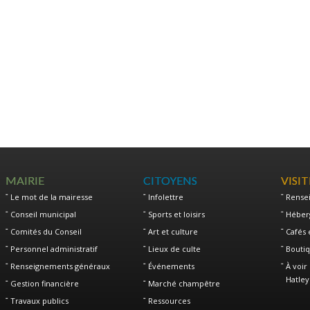
MAIRIE
CITOYENS
VISI
Le mot de la mairesse
Infolettre
Rense
Conseil municipal
Sports et loisirs
Héber
Comités du Conseil
Art et culture
Cafés 
Personnel administratif
Lieux de culte
Boutiq
Renseignements généraux
Événements
À voir 
Hatley
Gestion financière
Marché champêtre
Travaux publics
Ressources