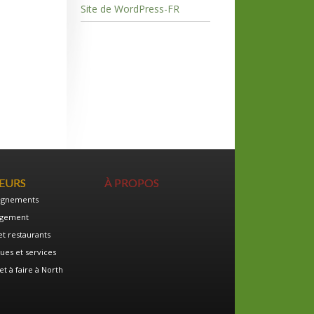
Site de WordPress-FR
TEURS
À PROPOS
ignements
gement
et restaurants
ues et services
et à faire à North