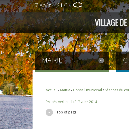
7 Août
|
21 C
MAIRIE
C
Accueil
/
Mairie
/
Conseil municipal
/
Séances du con
Procès-verbal du 3 février 2014
Top of page