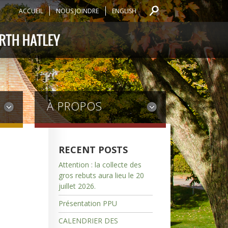
ACCUEIL
NOUS JOINDRE
ENGLISH
À PROPOS
RECENT POSTS
Attention : la collecte des
gros rebuts aura lieu le 20
juillet 2026.
Présentation PPU
CALENDRIER DES