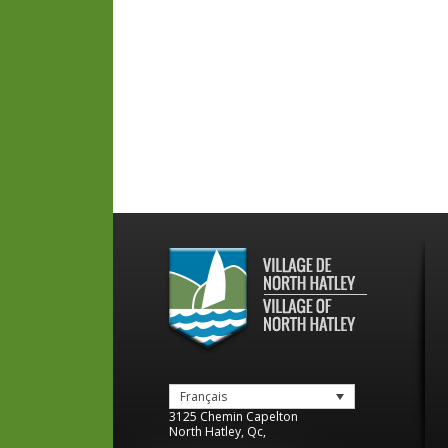
Français
3125 Chemin Capelton
North Hatley
,
Qc
,