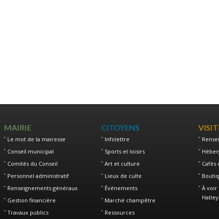
MAIRIE
CITOYENS
VISI
Le mot de la mairesse
Infolettre
Rense
Conseil municipal
Sports et loisirs
Héber
Comités du Conseil
Art et culture
Cafés 
Personnel administratif
Lieux de culte
Boutiq
Renseignements généraux
Événements
À voir 
Hatley
Gestion financière
Marché champêtre
Travaux publics
Ressources