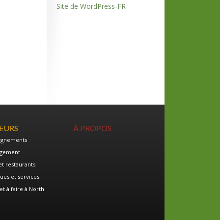
Site de WordPress-FR
TEURS
À PROPOS
ignements
gement
et restaurants
ues et services
et à faire à North