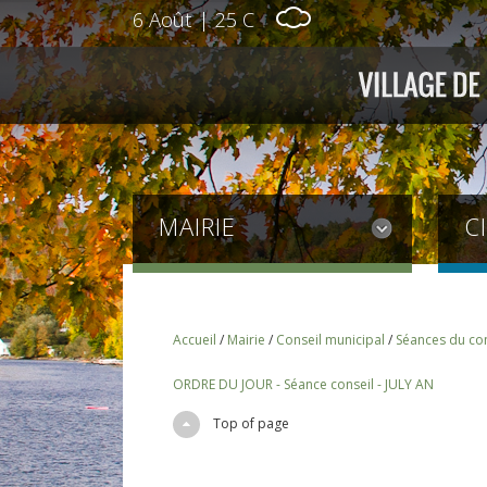
6 Août
|
25 C
MAIRIE
C
Accueil
/
Mairie
/
Conseil municipal
/
Séances du con
ORDRE DU JOUR - Séance conseil - JULY AN
Top of page