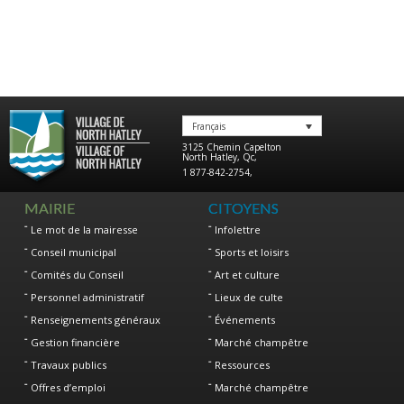
Français
3125 Chemin Capelton
North Hatley
,
Qc
,
1 877-842-2754
,
MAIRIE
CITOYENS
Le mot de la mairesse
Infolettre
Conseil municipal
Sports et loisirs
Comités du Conseil
Art et culture
Personnel administratif
Lieux de culte
Renseignements généraux
Événements
Gestion financière
Marché champêtre
Travaux publics
Ressources
Offres d’emploi
Marché champêtre