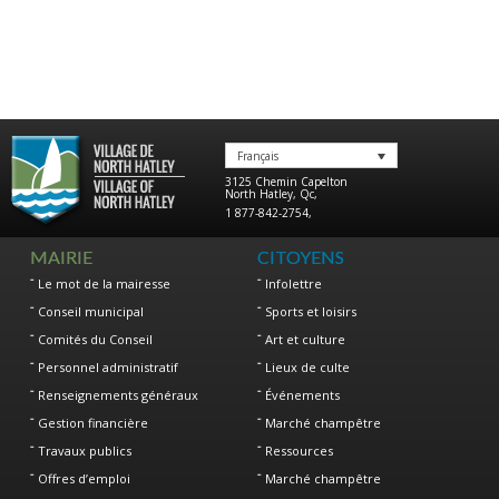
Français
3125 Chemin Capelton
North Hatley
,
Qc
,
1 877-842-2754
,
MAIRIE
CITOYENS
Le mot de la mairesse
Infolettre
Conseil municipal
Sports et loisirs
Comités du Conseil
Art et culture
Personnel administratif
Lieux de culte
Renseignements généraux
Événements
Gestion financière
Marché champêtre
Travaux publics
Ressources
Offres d’emploi
Marché champêtre