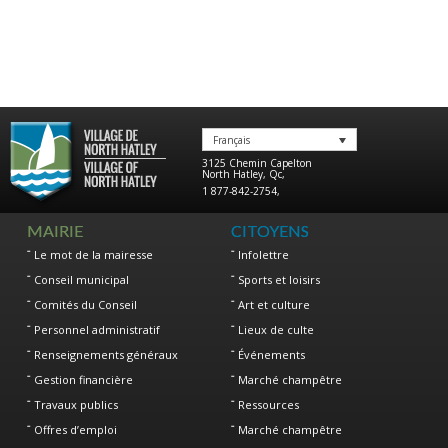
Français
3125 Chemin Capelton
North Hatley
,
Qc
,
1 877-842-2754
,
MAIRIE
CITOYENS
Le mot de la mairesse
Infolettre
Conseil municipal
Sports et loisirs
Comités du Conseil
Art et culture
Personnel administratif
Lieux de culte
Renseignements généraux
Événements
Gestion financière
Marché champêtre
Travaux publics
Ressources
Offres d’emploi
Marché champêtre