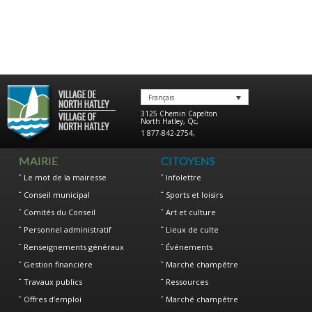
Français
3125 Chemin Capelton
North Hatley
,
Qc
,
1 877-842-2754
,
MAIRIE
CITOYENS
Le mot de la mairesse
Infolettre
Conseil municipal
Sports et loisirs
Comités du Conseil
Art et culture
Personnel administratif
Lieux de culte
Renseignements généraux
Événements
Gestion financière
Marché champêtre
Travaux publics
Ressources
Offres d’emploi
Marché champêtre