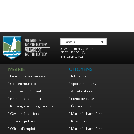
Français
3125 Chemin Capelton
North Hatley
,
Qc
,
1 877-842-2754
,
MAIRIE
CITOYENS
Le mot de la mairesse
Infolettre
Conseil municipal
Sports et loisirs
Comités du Conseil
Art et culture
Personnel administratif
Lieux de culte
Renseignements généraux
Événements
Gestion financière
Marché champêtre
Travaux publics
Ressources
Offres d’emploi
Marché champêtre