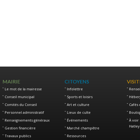
MAIRIE
CITOYENS
VISI
Le mot de la mairesse
Infolettre
Rense
Conseil municipal
Sports et loisirs
Héber
Comités du Conseil
Art et culture
Cafés 
Personnel administratif
Lieux de culte
Boutiq
Renseignements généraux
Événements
À voir 
Hatley
Gestion financière
Marché champêtre
Travaux publics
Ressources