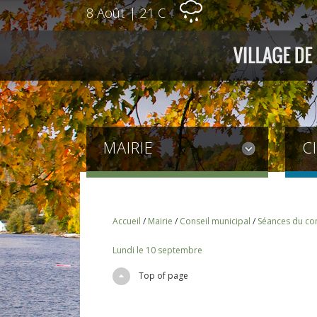
8 Août
|
21 C
MAIRIE
C
Accueil
/
Mairie
/
Conseil municipal
/
Séances du con
Lundi le 10 septembre
Top of page