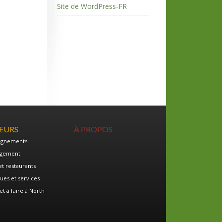
Site de WordPress-FR
TEURS
À PROPOS
ignements
gement
et restaurants
ues et services
et à faire à North