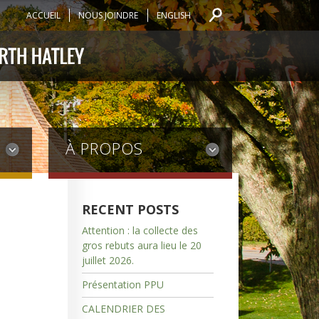
ACCUEIL
NOUS JOINDRE
ENGLISH
À PROPOS
RECENT POSTS
Attention : la collecte des
gros rebuts aura lieu le 20
juillet 2026.
Présentation PPU
CALENDRIER DES