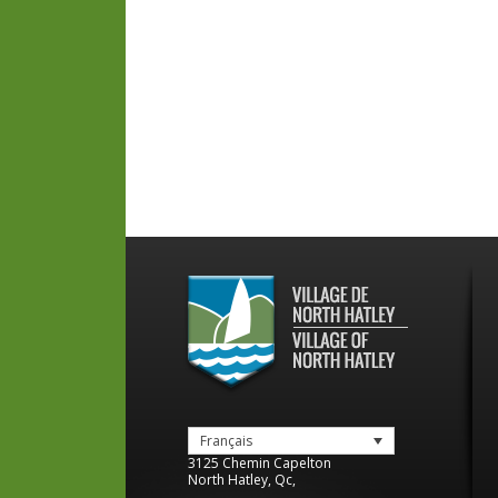
Français
3125 Chemin Capelton
North Hatley
,
Qc
,