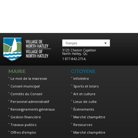
Français
3125 Chemin Capelton
North Hatley
,
Qc
,
1 877-842-2754
,
MAIRIE
CITOYENS
Le mot de la mairesse
Infolettre
Conseil municipal
Sports et loisirs
Comités du Conseil
Art et culture
Personnel administratif
Lieux de culte
Renseignements généraux
Événements
Gestion financière
Marché champêtre
Travaux publics
Ressources
Offres d’emploi
Marché champêtre