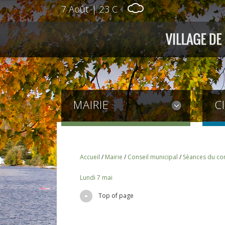
7 Août
|
23 C
MAIRIE
C
Accueil
/
Mairie
/
Conseil municipal
/
Séances du con
Lundi 7 mai
Top of page