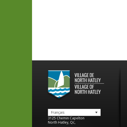
Français
3125 Chemin Capelton
North Hatley
,
Qc
,