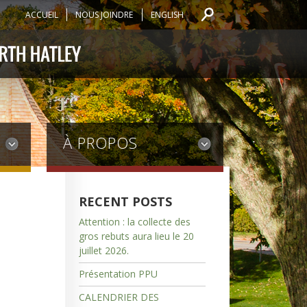
ACCUEIL
NOUS JOINDRE
ENGLISH
À PROPOS
RECENT POSTS
Attention : la collecte des
gros rebuts aura lieu le 20
juillet 2026.
Présentation PPU
CALENDRIER DES