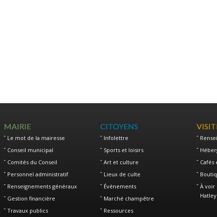
MAIRIE
CITOYENS
VISI
Le mot de la mairesse
Infolettre
Rense
Conseil municipal
Sports et loisirs
Héber
Comités du Conseil
Art et culture
Cafés 
Personnel administratif
Lieux de culte
Boutiq
Renseignements généraux
Événements
À voir 
Hatley
Gestion financière
Marché champêtre
Travaux publics
Ressources