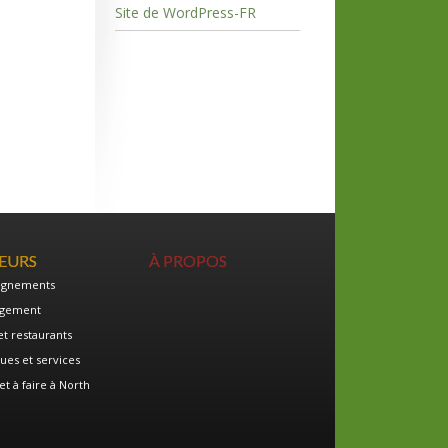
Site de WordPress-FR
TEURS
À PROPOS
ignements
gement
et restaurants
ues et services
et à faire à North