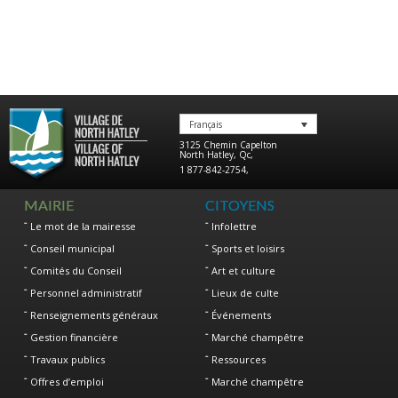
Français
3125 Chemin Capelton
North Hatley
,
Qc
,
1 877-842-2754
,
MAIRIE
CITOYENS
Le mot de la mairesse
Infolettre
Conseil municipal
Sports et loisirs
Comités du Conseil
Art et culture
Personnel administratif
Lieux de culte
Renseignements généraux
Événements
Gestion financière
Marché champêtre
Travaux publics
Ressources
Offres d’emploi
Marché champêtre