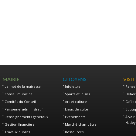
MAIRIE
CITOYENS
VISI
Le mot de la mairesse
Infolettre
Rense
Conseil municipal
Sports et loisirs
Héber
Comités du Conseil
Art et culture
Cafés 
Personnel administratif
Lieux de culte
Boutiq
Renseignements généraux
Événements
À voir 
Hatley
Gestion financière
Marché champêtre
Travaux publics
Ressources