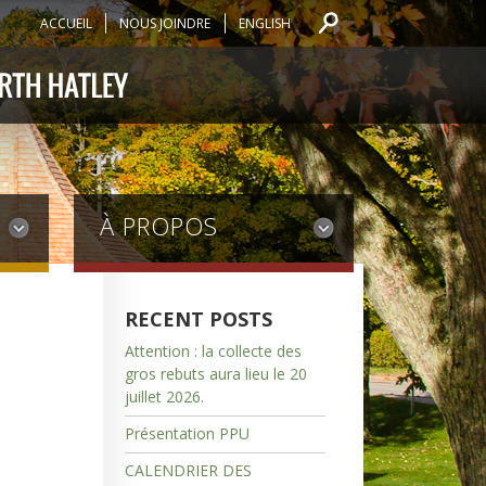
ACCUEIL
NOUS JOINDRE
ENGLISH
À PROPOS
RECENT POSTS
Attention : la collecte des
gros rebuts aura lieu le 20
juillet 2026.
Présentation PPU
CALENDRIER DES