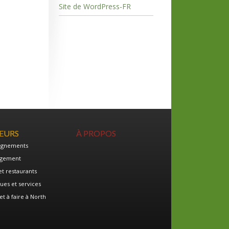
Site de WordPress-FR
TEURS
À PROPOS
ignements
gement
et restaurants
ues et services
et à faire à North