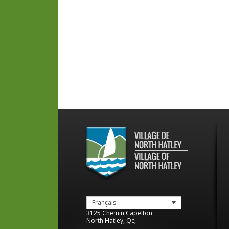
Français
3125 Chemin Capelton
North Hatley
,
Qc
,