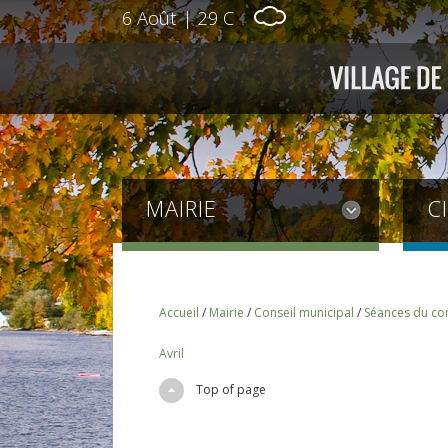
6 Août
|
29 C
MAIRIE
C
Accueil
/
Mairie
/
Conseil municipal
/
Séances du con
Avril
Top of page