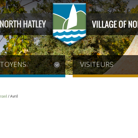
ITOYENS
VISITEURS
seil
/
Avril